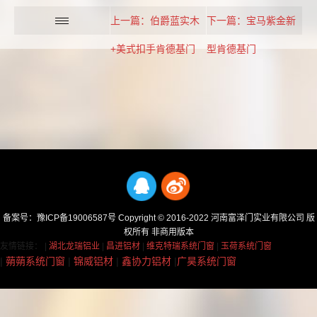
上一篇：伯爵蓝实木
下一篇：宝马紫金新
+美式扣手肯德基门
型肯德基门
备案号：
豫ICP备19006587号
Copyright © 2016-2022 河南富泽门实业有限公司 版
权所有 非商用版本
友情链接： |
湖北龙瑞铝业
|
昌进铝材
|
维克特瑞系统门窗
|
玉荷系统门窗
|
蒴蒴系统门窗
|
锦威铝材
|
鑫协力铝材
|
广昊系统门窗